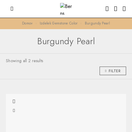
Domov
Izdelek Gemstone Color
Burgundy Pearl
Burgundy Pearl
Showing all 2 results
FILTER