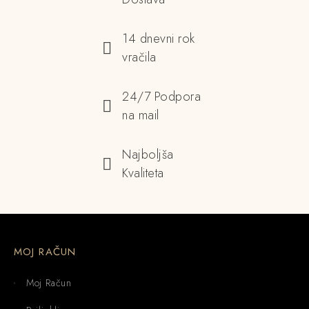
14 dnevni rok
vračila
24/7 Podpora
na mail
Najboljša
Kvaliteta
MOJ RAČUN
Moj Račun