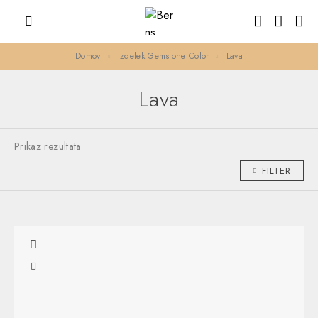
Domov
Izdelek Gemstone Color
Lava
Lava
Prikaz rezultata
FILTER