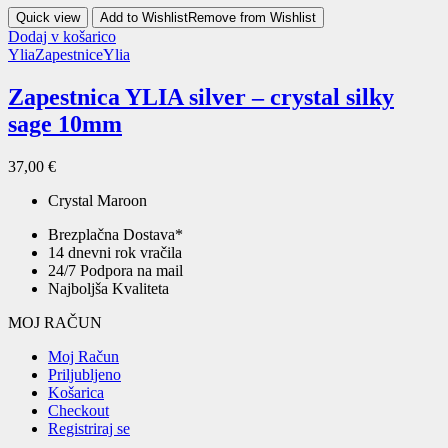
Quick view
Add to Wishlist
Remove from Wishlist
Dodaj v košarico
Ylia
Zapestnice
Ylia
Zapestnica YLIA silver – crystal silky
sage 10mm
37,00
€
Crystal Maroon
Brezplačna Dostava*
14 dnevni rok vračila
24/7 Podpora na mail
Najboljša Kvaliteta
MOJ RAČUN
Moj Račun
Priljubljeno
Košarica
Checkout
Registriraj se