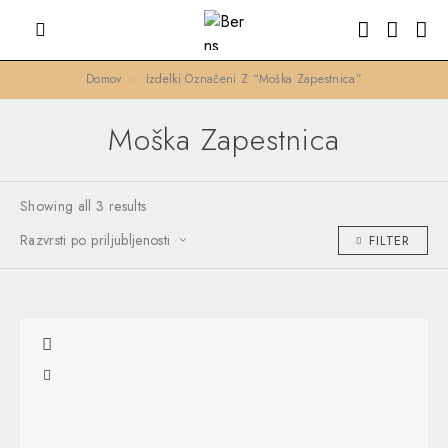
Domov
Izdelki Označeni Z “moška Zapestnica”
Moška Zapestnica
Showing all 3 results
Razvrsti po priljubljenosti
FILTER