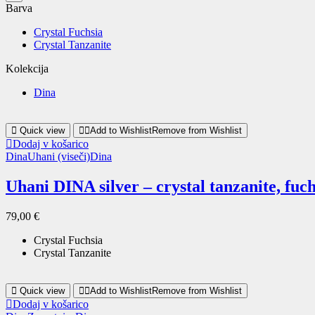
Barva
Crystal Fuchsia
Crystal Tanzanite
Kolekcija
Dina
Quick view
Add to Wishlist
Remove from Wishlist
Dodaj v košarico
Dina
Uhani (viseči)
Dina
Uhani DINA silver – crystal tanzanite, fuch
79,00
€
Crystal Fuchsia
Crystal Tanzanite
Quick view
Add to Wishlist
Remove from Wishlist
Dodaj v košarico