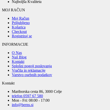
Najboljša Kvaliteta
MOJ RAČUN
Moj Račun
Priljubljeno
Košarica
Checkout
Registriraj se
INFORMACIJE
O Nas
Naš Blog
Kontakt
Splošni pogoji poslovanja
Vračila in reklamacije
Varstvo osebnih podatkov
Kontakt
Mariborska cesta 86, 3000 Celje
telefon 0597 67 580
Mon - Fri: 08:00 - 17:00
info@berns.si