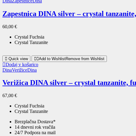
Dina
Zapestnice
Dina
Zapestnica DINA silver – crystal tanzanite,
60,00
€
Crystal Fuchsia
Crystal Tanzanite
Quick view
Add to Wishlist
Remove from Wishlist
Dodaj v košarico
Dina
Verižice
Dina
Verižica DINA silver – crystal tanzanite, f
67,00
€
Crystal Fuchsia
Crystal Tanzanite
Brezplačna Dostava*
14 dnevni rok vračila
24/7 Podpora na mail