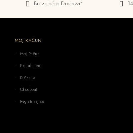
Brezplačna Dostava*
14
MOJ RAČUN
Moj Račun
Priljubljeno
Košarica
Checkout
Registriraj se