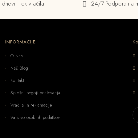
 dnevni rok vračila
24/7 Podpora na m
INFORMACIJE
Ko
O Nas
Naš Blog
Kontakt
Splošni pogoji poslovanja
Vračila in reklamacije
Varstvo osebnih podatkov