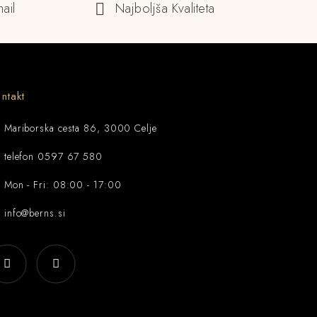
ail
Najboljša Kvaliteta
ntakt
Mariborska cesta 86, 3000 Celje
telefon 0597 67 580
Mon - Fri: 08:00 - 17:00
info@berns.si