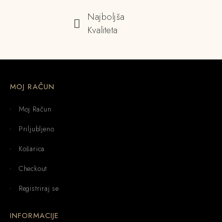
Najboljša
Kvaliteta
MOJ RAČUN
Moj Račun
Priljubljeno
Košarica
Checkout
Registriraj se
INFORMACIJE