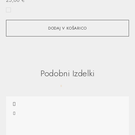
25,00
€
4
DODAJ V KOŠARICO
Podobni Izdelki