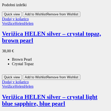
Podobni izdelki
Quick view
Add to Wishlist
Remove from Wishlist
Dodaj v košarico
Verižice
Helen
Helen
Verižica HELEN silver – crystal topaz,
brown pearl
38,00
€
Brown Pearl
Crystal Topaz
Quick view
Add to Wishlist
Remove from Wishlist
Dodaj v košarico
Verižice
Helen
Helen
Verižica HELEN silver – crystal light
blue sapphire, blue pearl