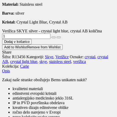
Material:
Stainless steel
Barva:
silver
Kristal:
Crystal Light Blue, Crystal AB
Verižica SKYE silver - crystal light blue, crystal AB količina
Dodaj v košarico
Add to Wishlist
Remove from Wishlist
Share
Šifra:
R13456
Kategoriji:
Skye
,
Verižice
Oznake:
crystal
,
crystal
AB
,
crystal light blue
,
skye
,
stainless steel
,
verižica
Kolekcija:
Carie
Opis
Zakaj naše stranke obožujejo Berns unikaten nakit?
kvalitetni materiali
edinstveni evropski kristali
antialergijsko medicinsko jeklo 316L
IP in PVD površinska obdelava
kreativen dizajn edinstvene oblike
ročno delo narejeno v Evropi
nove kolekcije vsako sezono