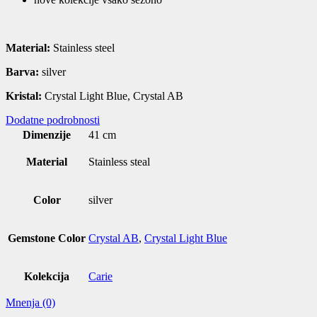
Material:
Stainless steel
Barva:
silver
Kristal:
Crystal Light Blue, Crystal AB
Dodatne podrobnosti
Dimenzije
41 cm
Material
Stainless steal
Color
silver
Gemstone Color
Crystal AB
,
Crystal Light Blue
Kolekcija
Carie
Mnenja (0)