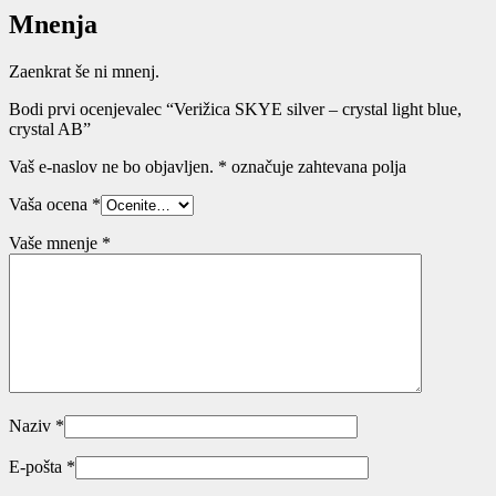
Mnenja
Zaenkrat še ni mnenj.
Bodi prvi ocenjevalec “Verižica SKYE silver – crystal light blue,
crystal AB”
Vaš e-naslov ne bo objavljen.
*
označuje zahtevana polja
Vaša ocena
*
Vaše mnenje
*
Naziv
*
E-pošta
*