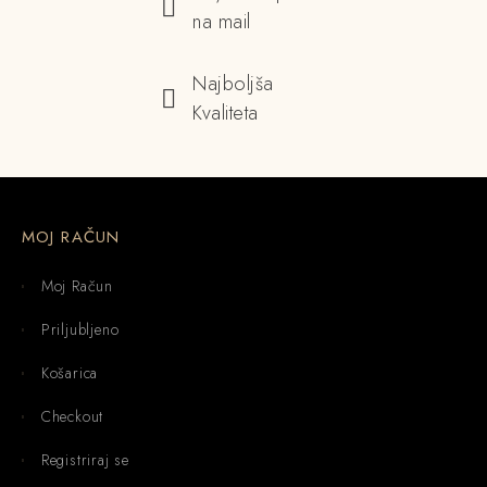
na mail
Najboljša
Kvaliteta
MOJ RAČUN
Moj Račun
Priljubljeno
Košarica
Checkout
Registriraj se