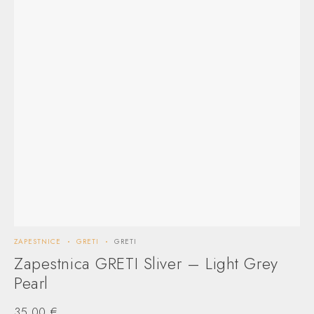
ZAPESTNICE
GRETI
GRETI
ZA
Zapestnica GRETI Sliver – Light Grey
Z
Pearl
5
35,00
€