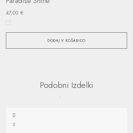
Paradise Shine
P
47,00
€
47
DODAJ V KOŠARICO
Podobni Izdelki