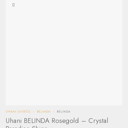
UHANI (VISEČI)
BELINDA
BELINDA
VER
Uhani BELINDA Rosegold – Crystal
V