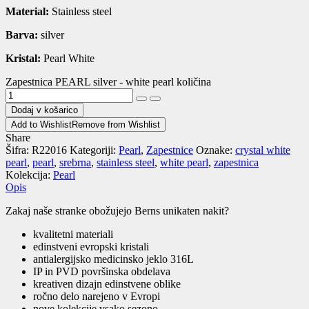
Material:
Stainless steel
Barva:
silver
Kristal:
Pearl White
Zapestnica PEARL silver - white pearl količina
Dodaj v košarico
Add to Wishlist
Remove from Wishlist
Share
Šifra:
R22016
Kategoriji:
Pearl
,
Zapestnice
Oznake:
crystal white
pearl
,
pearl
,
srebrna
,
stainless steel
,
white pearl
,
zapestnica
Kolekcija:
Pearl
Opis
Zakaj naše stranke obožujejo Berns unikaten nakit?
kvalitetni materiali
edinstveni evropski kristali
antialergijsko medicinsko jeklo 316L
IP in PVD površinska obdelava
kreativen dizajn edinstvene oblike
ročno delo narejeno v Evropi
nove kolekcije vsako sezono