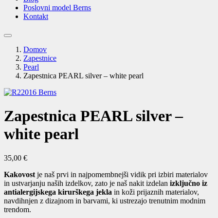
Poslovni model Berns
Kontakt
Domov
Zapestnice
Pearl
Zapestnica PEARL silver – white pearl
Zapestnica PEARL silver –
white pearl
35,00
€
Kakovost
je naš prvi in ​​najpomembnejši vidik pri izbiri materialov
in ustvarjanju naših izdelkov, zato je naš nakit izdelan
izključno iz
antialergijskega kirurškega jekla
in koži prijaznih materialov,
navdihnjen z dizajnom in barvami, ki ustrezajo trenutnim modnim
trendom.