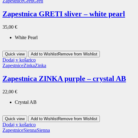
Zapestnice
Greti
Greti
Zapestnica GRETI sliver – white pearl
35,00
€
White Pearl
Quick view
Add to Wishlist
Remove from Wishlist
Dodaj v košarico
Zapestnice
Zinka
Zinka
Zapestnica ZINKA purple – crystal AB
22,00
€
Crystal AB
Quick view
Add to Wishlist
Remove from Wishlist
Dodaj v košarico
Zapestnice
Sienna
Sienna