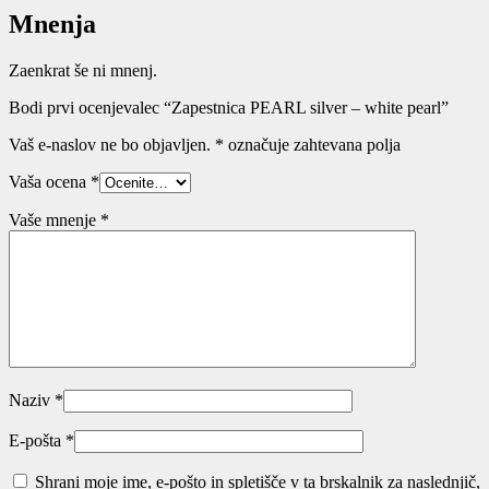
Mnenja
Zaenkrat še ni mnenj.
Bodi prvi ocenjevalec “Zapestnica PEARL silver – white pearl”
Vaš e-naslov ne bo objavljen.
*
označuje zahtevana polja
Vaša ocena
*
Vaše mnenje
*
Naziv
*
E-pošta
*
Shrani moje ime, e-pošto in spletišče v ta brskalnik za naslednjič,